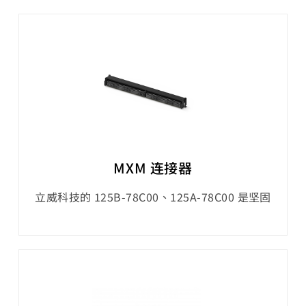
PCI 介面采用 32 位元、33 MHz 数据汇流排，具
有 3.3 V 或 5 V 的电源连接，总共 124 支引脚。
mini PCI 和 mini PCIe 连接器通常用于添加扩
充卡，例如 Wi-Fi、Bluetooth®、行动网
MXM 连接器
立威科技的 125B-78C00、125A-78C00 是坚固
耐用的 MXM 连接器，提供专为支援先进伺服器
系统架构而设计的高密度 PCIe® 解决方案。这些
连接器可作为载板与 SMARC®、Qseven® 或嵌
入式 GPU 模组之间的介面，传输所有 I/O 讯
号。MXM3 连接器具有 0.50 mm 间距和 314 个
触点，可节省 PCB 空间，使其成为小型设计的