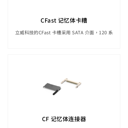
CFast 记忆体卡糟
立威科技的CFast 卡槽采用 SATA 介面，120 系
列插槽支援高达 600 MB/s 的 SATA 3.0 数据传
输速度，可实现记忆卡与主机装置之间快速无缝
的通讯能力。这种格式通常用于专业的数位电影
摄影机、高档 DSLR 和其他那些快速可靠的储存
能力对于拍摄高品质影片和图片至关重要的装
置。
CF 记忆体连接器