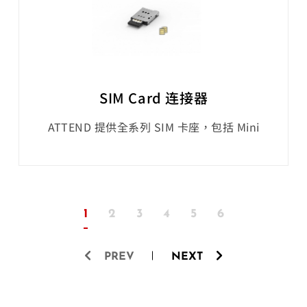
理想选择。MXM3 连接器是小尺
SIM Card 连接器
ATTEND 提供全系列 SIM 卡座，包括 Mini
SIM、Micro SIM 和 Nano SIM，适用于移动设
备、物联网系统和工业设备。Mini SIM 系列包括
掀盖式、推杆式和双 SIM 卡推拉式类型，Micro
SIM 提供掀盖式和推推式选项。Nano SIM 卡座
具有坚固的设计和 EMI 屏蔽功能，非常适合汽
1
2
3
4
5
6
车、工业和消费电子。ATTEND 确保在各种环境
中提供可靠的连接性和耐用的性
PREV
NEXT