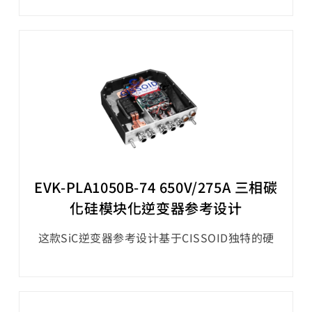
块专为严苛的工业应用而设计和认证，具有低饱
和电压特性，可持续承受高达450A的集电极直
流电流。其特点还包括快速开关特性与短拖尾电
流，以及为快速柔和反向恢复而优化的续流二极
管。该模块保证在-40°C至+175°C的完整结温范
围内可靠运行。
EVK-PLA1050B-74 650V/275A 三相碳
化硅模块化逆变器参考设计
这款SiC逆变器参考设计基于CISSOID独特的硬
件和软件平台，在功率密度和效率方面设定了新
的水平，为电动传动系统的碳化硅（SiC）逆变
器的快速开发提供了可能。该参考设计提供了一
款3相1200V/550A的SiC MOSFET智能功率模块