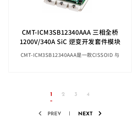
CMT-ICM3SB12340AAA 三相全桥
1200V/340A SiC 逆变开发套件模块
CMT-ICM3SB12340AAA是一款CISSOID 与
Silicon Mobility公司一起 提供OLEA®
COMPOSER - T222 SiC 逆变器入门开发套件模
块，该模块在机械和电气上将 Silicon Mobility
的 T222 FPCU 控制器板和应用软件与三相
1200V/340A SiC MOSFET 智能模块集成在一起
1
2
3
4
PREV
NEXT